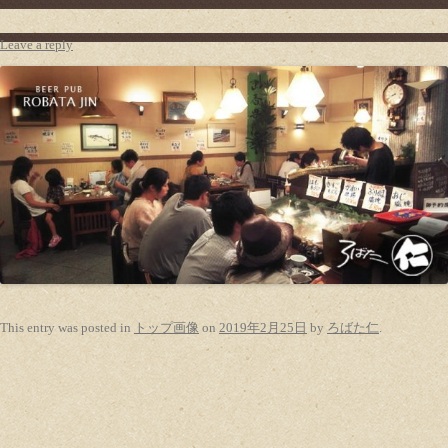
Leave a reply
This entry was posted in
トップ画像
on
2019年2月25日
by
ろばた仁
.