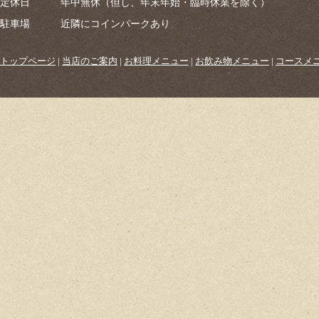
定休日
年中無休（但し、年末年始・臨時休業を除く）
駐車場
近隣にコインパークあり
トップページ
|
当店のご案内
|
お料理メニュー
|
お飲み物メニュー
|
コースメ