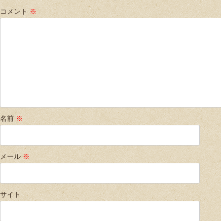
コメント
※
名前
※
メール
※
サイト