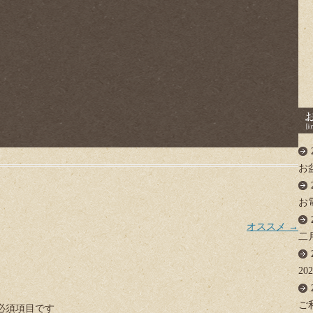
お
お
オススメ
→
二
2
ご
必須項目です