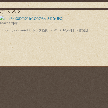
オススメ
Leave a reply
This entry was posted in
トップ画像
on
2013年10月4日
by
首藤登
.