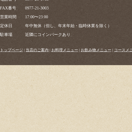
FAX番号
0977-21-3003
営業時間
17:00〜23:00
定休日
年中無休（但し、年末年始・臨時休業を除く）
駐車場
近隣にコインパークあり
トップページ
|
当店のご案内
|
お料理メニュー
|
お飲み物メニュー
|
コースメ