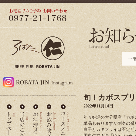
旬！カボスブリ
2022年11月14日
年々好評の大分県産「カボ
単品も有りますが刺身の盛
白子とカキフライは不定期
国東のマガキ「Ostra kun