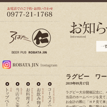
ラグビー ワー
2019年09月17日
ラグビー大分開催記念に、
当店のホームページを見て
お会計の際に「ＨＰ見て来
※一組に一つ、数に限りが