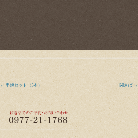
Post navigation
←
串焼セット（5本）
関さば
→