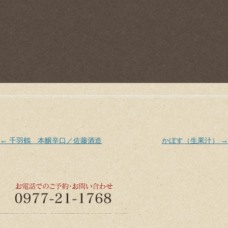
Post navigation
←
千羽鶴 本醸辛口／佐藤酒造
かぼす（生果汁）
→