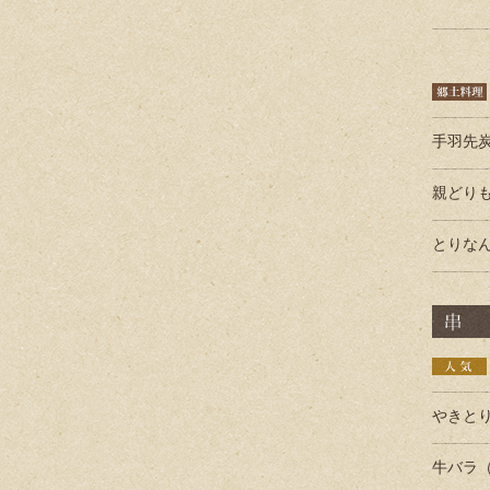
手羽先
親どり
とりな
やきとり
牛バラ（