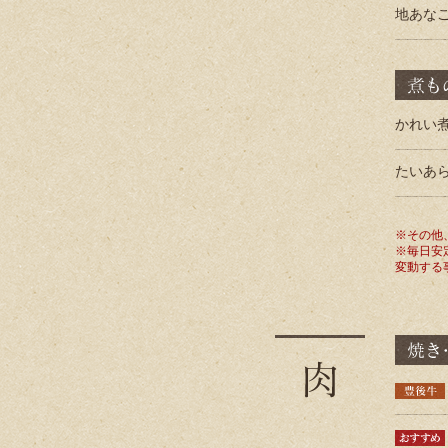
地あな
かれい
たいあ
※その他
※毎日安
変動する