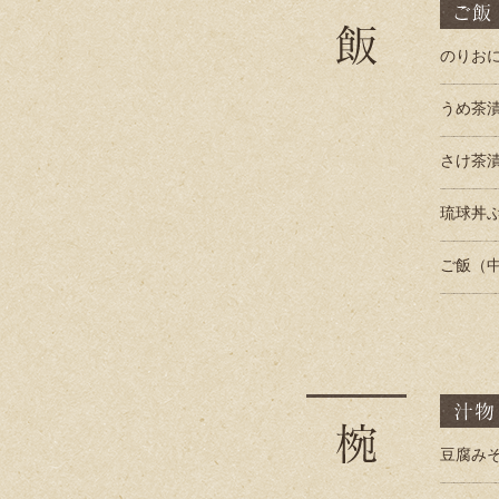
のりおに
うめ茶
さけ茶
琉球丼
ご飯（
豆腐み