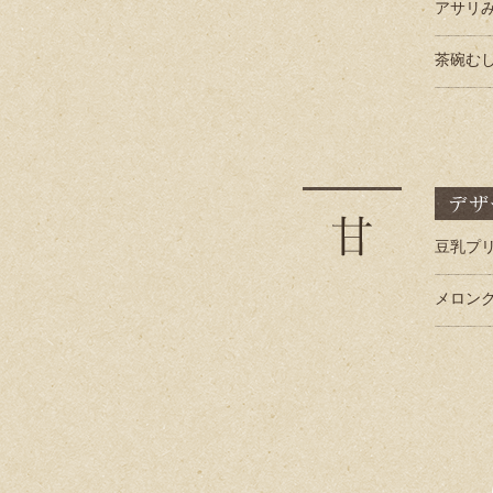
アサリ
茶碗む
豆乳プ
メロン