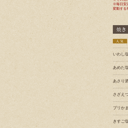
※毎日安
変動する
いわし
あめた
あさり
さざえ
ブリか
きすご