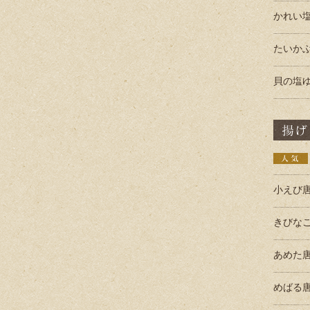
かれい
たいか
貝の塩
小えび
きびな
あめた
めばる