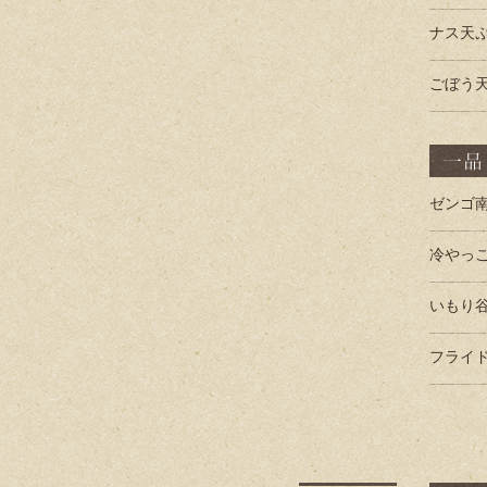
ナス天
ごぼう
ゼンゴ南
冷やっ
いもり
フライ