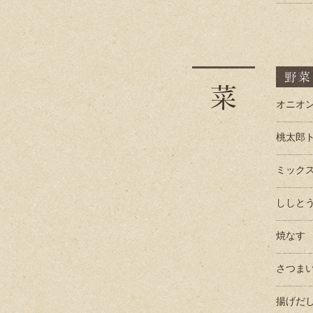
オニオ
桃太郎
ミック
ししと
焼なす
さつま
揚げだ