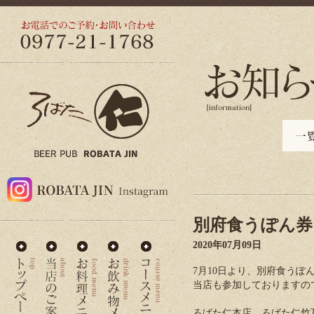
別府食うぽん券
2020年07月09日
7月10日より、別府食うぽ
当店も参加しておりますの
ろばた仁本店、ろばた仁竹瓦横