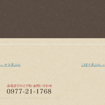
Post navigation
←
ナス天ぷら
ごぼう天ぷら
→