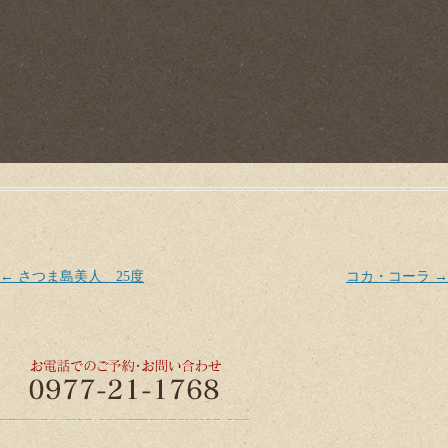
Post navigation
←
さつま島美人 25度
コカ・コーラ
→