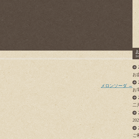
お
メロンソーダ
→
お
二
2
ご