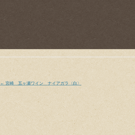
Post navigation
←
宮崎 五ヶ瀬ワイン ナイアガラ〈白〉